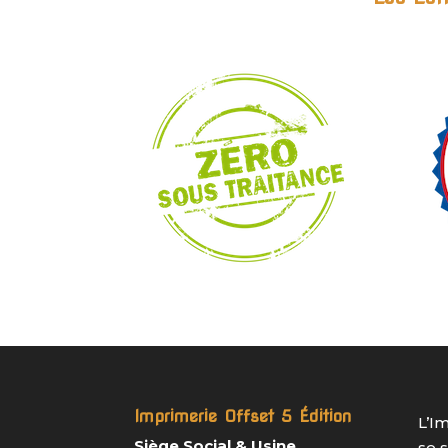
Imprimerie Offset 5 Édition
L’I
Siège Social & Usine
se 