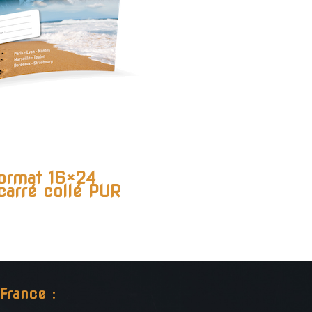
ormat 16×24
carré collé PUR
France :