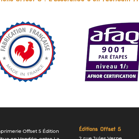
Éditions Offset 5
mprimerie Offset 5 Édition
2 rue Jules Verne
situe en Vendée, entre La