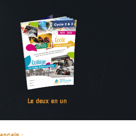
Le deux en un
ançais :