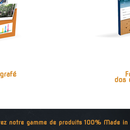
grafé
F
dos 
ez notre gamme de produits 100% Made in 