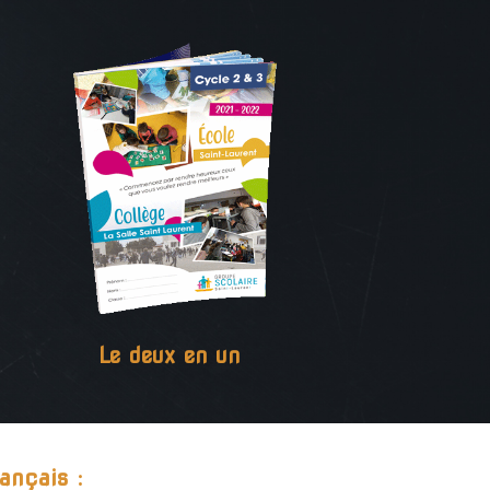
Le deux en un
ançais :