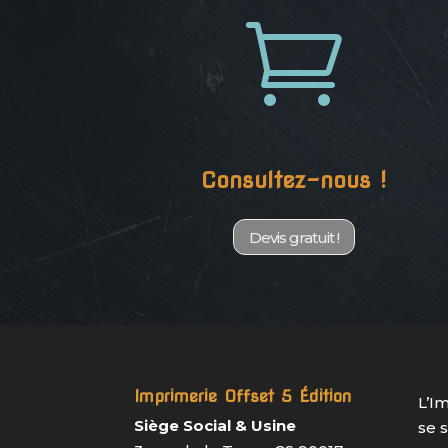

Consultez-nous !
Devis gratuit !
Imprimerie Offset 5 Édition
L’I
Siège Social & Usine
se 