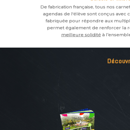
De fabrication française, tous nos carn
agendas de l'élève sont conçus avec c
fabriquée pour répondre aux multipl
permet également de renforcer la r
meilleure solidité
à l’ensembl
Découvr