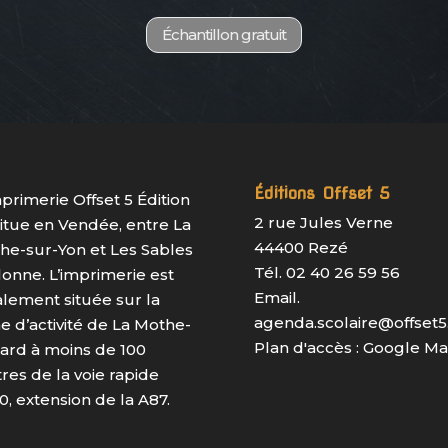
Échantillon gratuit
Éditions Offset 5
mprimerie Offset 5 Édition
2 rue Jules Verne
situe en Vendée, entre La
44400 Rezé
he-sur-Yon et Les Sables
Tél. 02 40 26 59 56
lonne. L’imprimerie est
Email.
alement située sur la
agenda.scolaire@offset5.
e d’activité de La Mothe-
Plan d'accès :
Google M
ard à moins de 100
res de la voie rapide
0, extension de la A87.