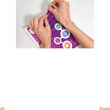
ant
Écolo