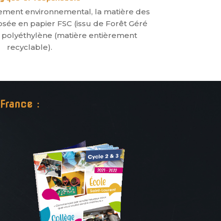
ement environnemental, la matière des
sée en papier FSC (issu de Forêt Géré
 polyéthylène (matière entièrement
recyclable).
France :