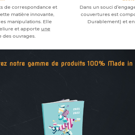
ets de correspondance et
Dans un souci d’engag
ette matière innovante,
couvertures est compo
es manipulations. Elle
Durablement) et en
eliure et apporte
une
e des ouvrages.
ez notre gamme de produits 100% Made in 