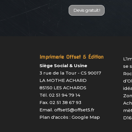
Devis gratuit !
Imprimerie Offset 5 Édition
L’I
Siège Social & Usine
se 
3 rue de la Tour - CS 90017
Roc
LA MOTHE ACHARD
d’O
85150 LES ACHARDS
idé
Tél. 02 51 94 79 14
Zon
Fax. 02 51 38 67 93
Ach
Email.
offset5@offset5.fr
mèt
Plan d'accès :
Google Map
D16