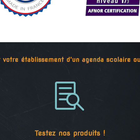
r votre établissement d'un agenda scolaire 

Testez nos produits !